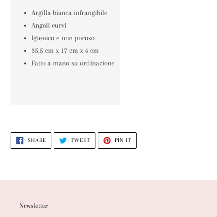
Argilla bianca infrangibile
Angoli curvi
Igienico e non poroso
35,5 cm x 17 cm x 4 cm
Fatto a mano su ordinazione
SHARE
TWEET
PIN
SHARE
TWEET
PIN IT
ON
ON
ON
FACEBOOK
TWITTER
PINTEREST
Newsletter