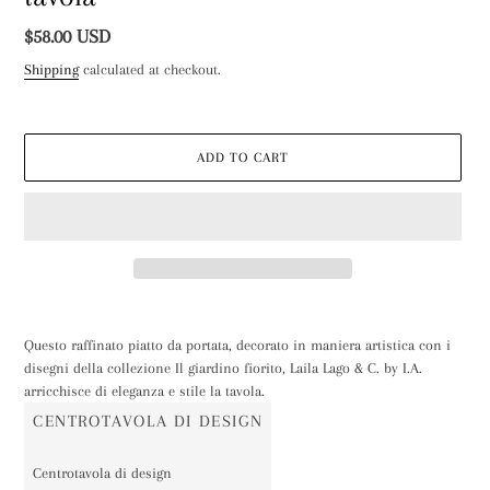
Regular
$58.00 USD
price
Shipping
calculated at checkout.
ADD TO CART
Adding
product
Questo raffinato piatto da portata, decorato in maniera artistica con i
to
disegni della collezione Il giardino fiorito, Laila Lago & C. by I.A.
your
arricchisce di eleganza e stile la tavola.
cart
CENTROTAVOLA DI DESIGN
Centrotavola di design